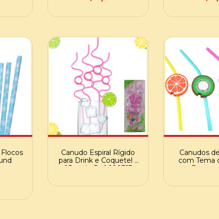
 Flocos
Canudo Espiral Rígido
Canudos de
 und
para Drink e Coquetel -
com Tema d
05 und - Ref. 100313
para Festas 
04 und - Re