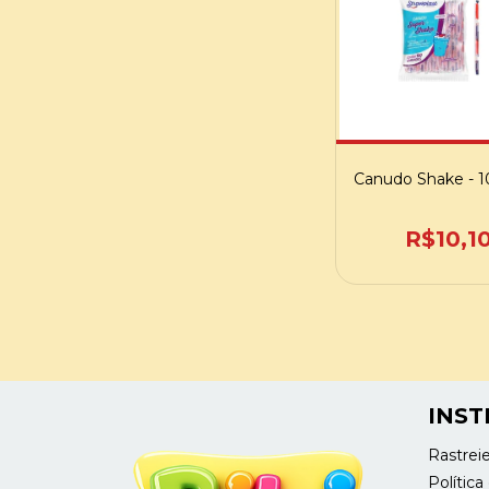
Canudo Shake - 
R$10,1
INST
Rastrei
Polític