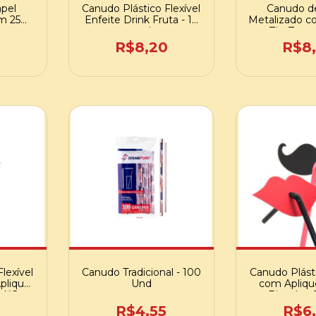
pel
Canudo Plástico Flexível
Canudo d
m 25
Enfeite Drink Fruta - 12
Metalizado c
und
Zig Zag -
0
R$8,20
R$8
lexível
Canudo Tradicional - 100
Canudo Plásti
plique
Und
com Apliqu
- XG-
Bigode -
R$4,55
R$6