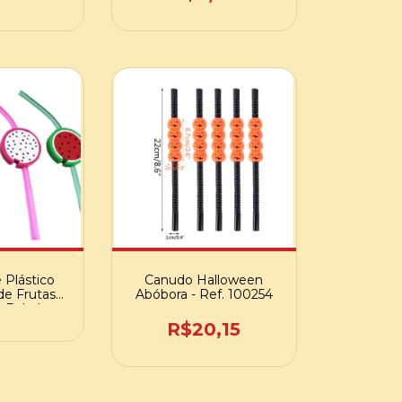
 Plástico
Canudo Halloween
e Frutas
Abóbora - Ref. 100254
e Baladas -
f. 100312
R$20,15