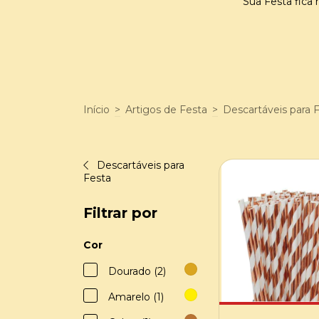
Sua Festa fica
Início
>
Artigos de Festa
>
Descartáveis para 
Descartáveis para
Festa
Filtrar por
Cor
Dourado (2)
Amarelo (1)