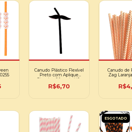
ween
Canudo Plástico Flexível
Canudo de 
00255
Preto com Aplique
Zag Laranja
Bigode - 20 und - XG-
18008
5
R$6,70
R$4
ESGOTADO