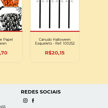
e Papel
Canudo Halloween
ween
Esqueleto - Ref. 100252
,70
R$20,15
REDES SOCIAIS
1455