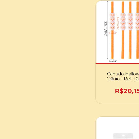
Canudo Hallo
Crânio - Ref. 1
R$20,1