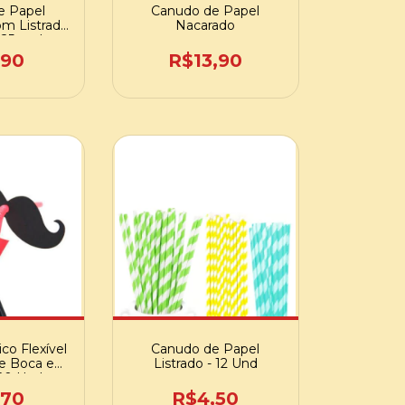
e Papel
Canudo de Papel
om Listrado
Nacarado
 25 und
,90
R$13,90
co Flexível
Canudo de Papel
e Boca e
Listrado - 12 Und
 20 Und
,70
R$4,50