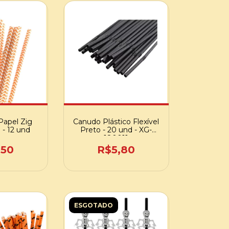
Papel Zig
Canudo Plástico Flexível
 - 12 und
Preto - 20 und - XG-
180011
,50
R$5,80
ESGOTADO