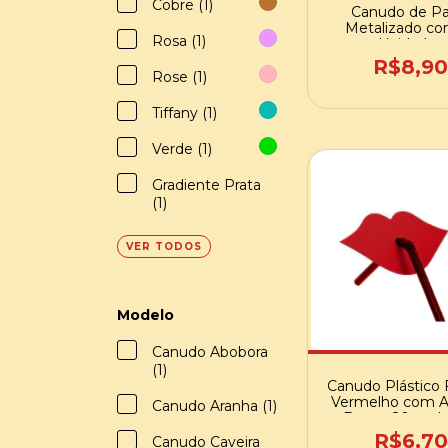
Cobre (1)
Canudo de Pa
Metalizado co
Rosa (1)
Unidades
R$8,9
Rose (1)
Tiffany (1)
Verde (1)
Gradiente Prata
(1)
VER TODOS
Modelo
Canudo Abobora
(1)
Canudo Plástico F
Vermelho com A
Canudo Aranha (1)
Boca - 20 und 
18008
R$6,70
Canudo Caveira