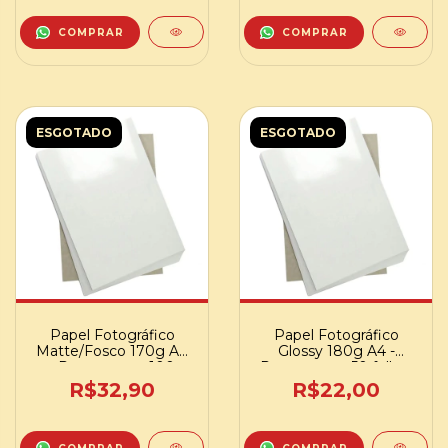
COMPRAR
COMPRAR
ESGOTADO
ESGOTADO
Papel Fotográfico
Papel Fotográfico
Matte/Fosco 170g A4
Glossy 180g A4 -
- Pacote com 100
Pacote com 50 folhas
folhas
R$32,90
R$22,00