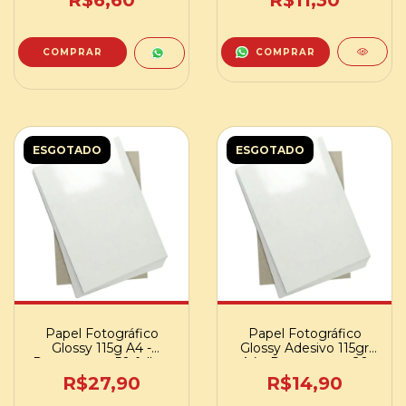
R$6,60
R$11,30
COMPRAR
ESGOTADO
ESGOTADO
Papel Fotográfico
Papel Fotográfico
Glossy 115g A4 -
Glossy Adesivo 115gr
Pacote com 50 folhas
A4 - Pacote com 20
folhas
R$27,90
R$14,90