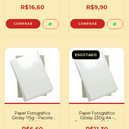
A4 - Pacote com 20
com 20 folhas
folhas
R$16,60
R$9,90
ESGOTADO
Papel Fotográfico
Papel Fotográfico
Glossy 115g - Pacote
Glossy 230g A4 -
com 20 folhas
Pacote com 20 folhas