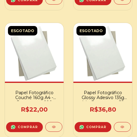
COMPRAR
COMPRAR
ESGOTADO
ESGOTADO
Papel Fotográfico
Papel Fotográfico
Couché 160g A4 -
Glossy Adesivo 135g
Pacote com 100
A4 - Pacote com 50
folhas
folhas
R$22,00
R$36,80
COMPRAR
COMPRAR