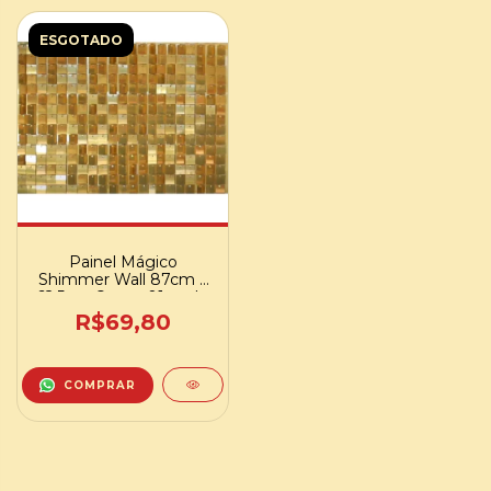
ESGOTADO
Painel Mágico
Shimmer Wall 87cm x
62,5cm Ouro - 01 und –
Cromus
R$69,80
COMPRAR