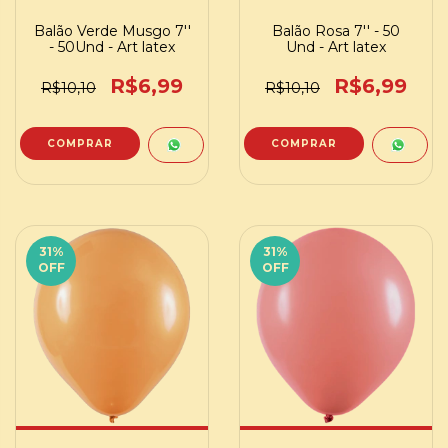
Balão Verde Musgo 7''
Balão Rosa 7'' - 50
- 50Und - Art latex
Und - Art latex
R$6,99
R$6,99
R$10,10
R$10,10
31
%
31
%
OFF
OFF