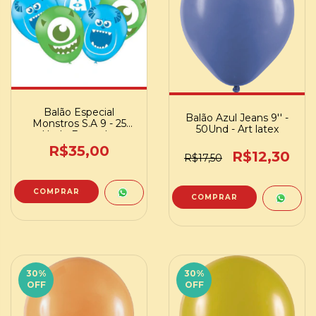
Balão Especial
Balão Azul Jeans 9'' -
Monstros S.A 9 - 25
50Und - Art latex
Und - Festcolor
R$35,00
R$12,30
R$17,50
30
%
30
%
OFF
OFF