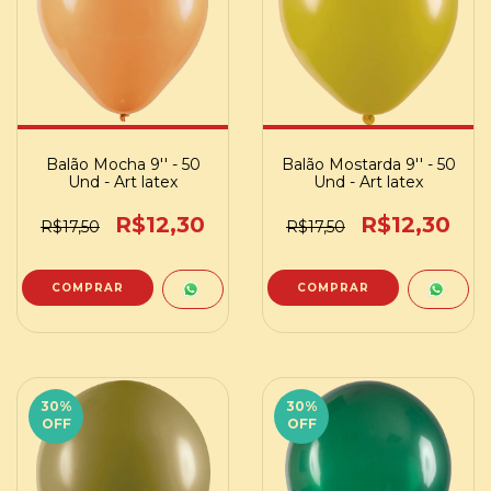
Balão Mocha 9'' - 50
Balão Mostarda 9'' - 50
Und - Art latex
Und - Art latex
R$12,30
R$12,30
R$17,50
R$17,50
30
%
30
%
OFF
OFF