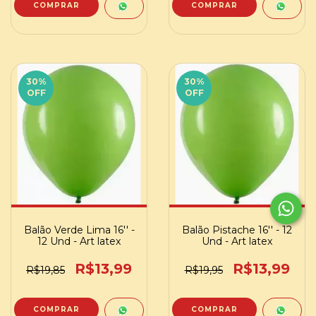
30
%
30
%
OFF
OFF
Balão Verde Lima 16'' -
Balão Pistache 16'' - 12
12 Und - Art latex
Und - Art latex
R$13,99
R$13,99
R$19,85
R$19,95