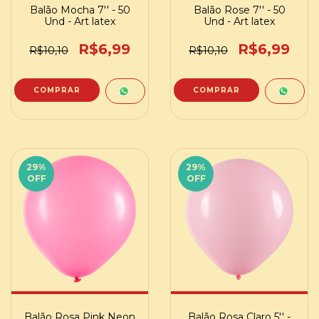
Balão Mocha 7'' - 50
Balão Rose 7'' - 50
Und - Art latex
Und - Art latex
R$6,99
R$6,99
R$10,10
R$10,10
29
%
29
%
OFF
OFF
Balão Rosa Pink Neon
Balão Rosa Claro 5'' -