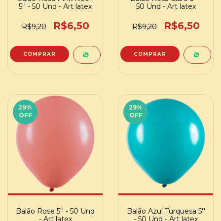
5'' - 50 Und - Art latex
50 Und - Art latex
R$6,50
R$6,50
R$9,20
R$9,20
29
%
29
%
OFF
OFF
Balão Rose 5'' - 50 Und
Balão Azul Turquesa 5''
- Art latex
- 50 Und - Art latex