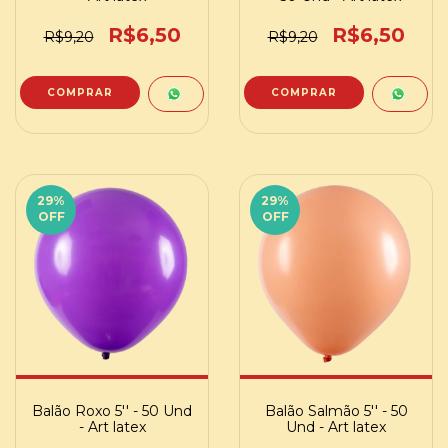
R$6,50
R$6,50
R$9,20
R$9,20
29
%
29
%
OFF
OFF
Balão Roxo 5'' - 50 Und
Balão Salmão 5'' - 50
- Art latex
Und - Art latex