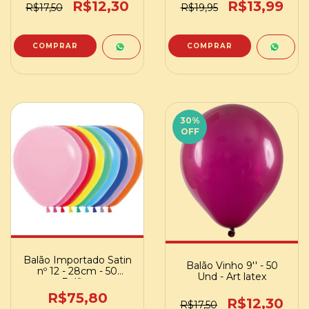
R$12,30
R$13,99
R$17,50
R$19,95
30
%
OFF
Balão Importado Satin
Balão Vinho 9'' - 50
nº 12 - 28cm - 50
Und - Art latex
Balões
R$75,80
R$12,30
R$17,50