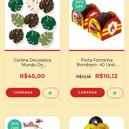
20
%
OFF
Cortina Decorativa
Porta Forminha
Mundo Do
Bombeiro- 40 Und -
dinossauros - 36pc-
Regina
Cromus
R$45,00
R$10,12
R$12,65
20
%
OFF