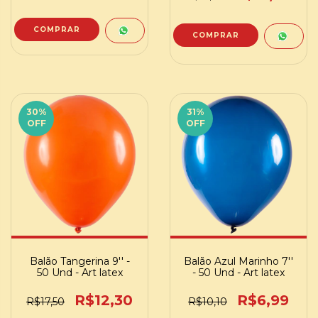
COMPRAR
30
%
31
%
OFF
OFF
Balão Tangerina 9'' -
Balão Azul Marinho 7''
50 Und - Art latex
- 50 Und - Art latex
R$12,30
R$6,99
R$17,50
R$10,10