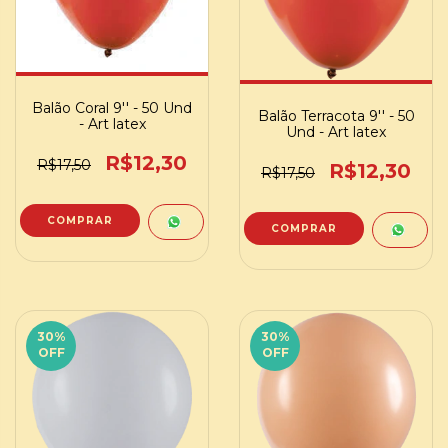
Balão Coral 9'' - 50 Und
Balão Terracota 9'' - 50
- Art latex
Und - Art latex
R$12,30
R$17,50
R$12,30
R$17,50
30
%
30
%
OFF
OFF