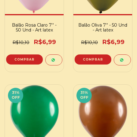
Balão Rosa Claro 7'' -
Balão Oliva 7'' - 50 Und
50 Und - Art latex
- Art latex
R$6,99
R$6,99
R$10,10
R$10,10
31
%
31
%
OFF
OFF