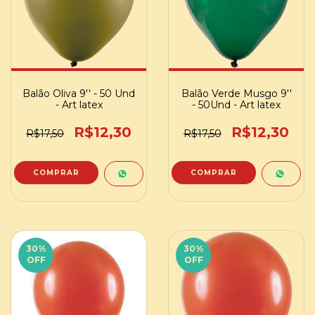
Balão Oliva 9'' - 50 Und
Balão Verde Musgo 9''
- Art latex
- 50Und - Art latex
R$12,30
R$12,30
R$17,50
R$17,50
30
%
30
%
OFF
OFF