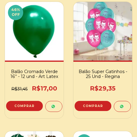
46
%
OFF
Balão Cromado Verde
Balão Super Gatinhos -
16'' - 12 und - Art Latex
25 Und - Regina
R$17,00
R$29,35
R$31,45