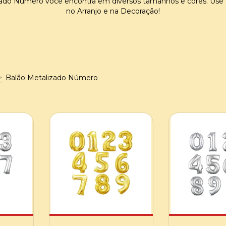
zado Número você encontra em diversos tamanhos e cores. Use
no Arranjo e na Decoração!
>
Balão Metalizado Número