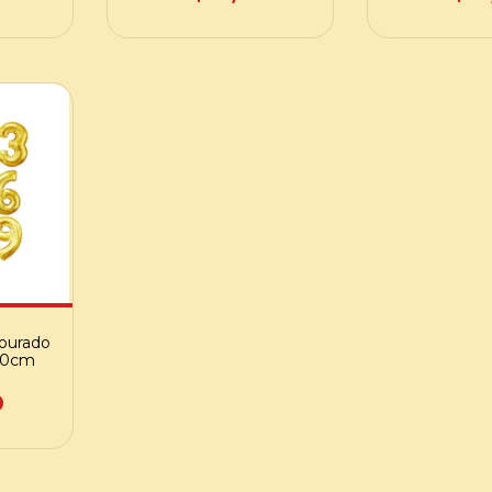
ourado
100cm
0