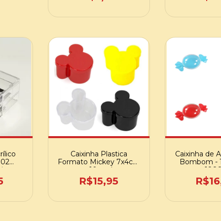
ílico
Caixinha Plastica
Caixinha de Ac
 02
Formato Mickey 7x4cm
Bombom - 1
uiagem
- 10 und
188
5
R$15,95
R$16