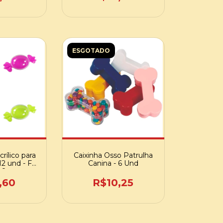
ESGOTADO
rílico para
Caixinha Osso Patrulha
2 und - F
Canina - 6 Und
88
,60
R$10,25