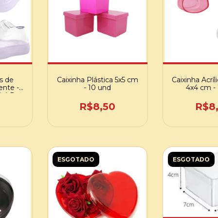
s de
Caixinha Plástica 5x5 cm
Caixinha Acríl
ente -
- 10 und
4x4 cm -
há De
3 - 1
R$8,50
R$8
ESGOTADO
ESGOTADO