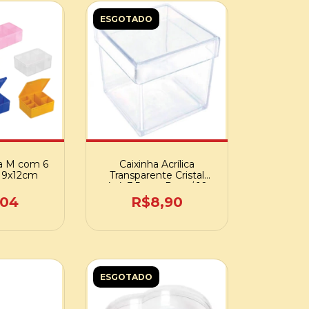
ESGOTADO
ca M com 6
Caixinha Acrílica
 - 9x12cm
Transparente Cristal
4x4x3,5cm - Pct c/ 10
unid.
,04
R$8,90
ESGOTADO