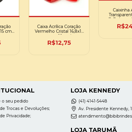
Caixinha A
Transparent
7x7x4cm - 
unid
R$24
oração
Caixa Acrílica Coração
x15 cm -
Vermelho Cristal 16,8x15
cm - 01 und
5
R$12,75
ITUCIONAL
LOJA KENNEDY
e o seu pedido
(41) 4141-5448
a de Trocas e Devoluções;
Av. Presidente Kennedy, 
 de Privacidade;
atendimento@bibibrinde
LOJA TARUMÃ