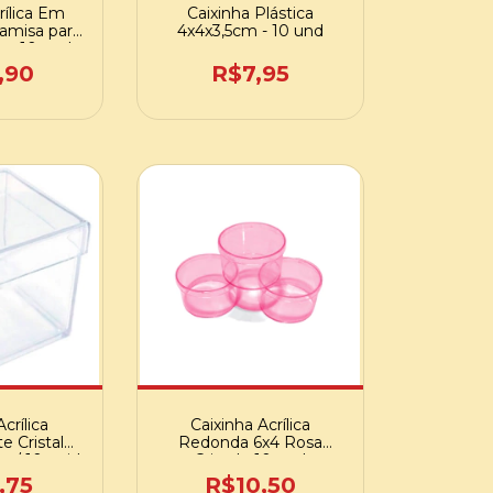
rílica Em
Caixinha Plástica
amisa para
4x4x3,5cm - 10 und
 - 10 und -
13
,90
R$7,95
crílica
Caixinha Acrílica
e Cristal
Redonda 6x4 Rosa
 c/ 10 unid.
Cristal - 10 und
,75
R$10,50