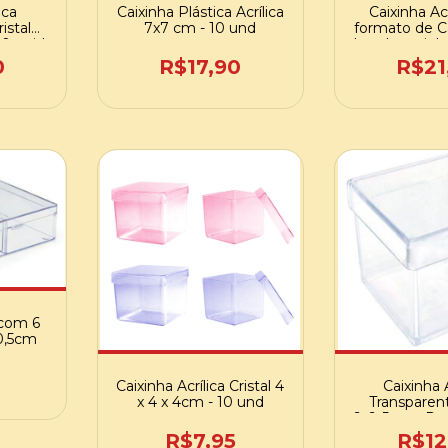
ica
Caixinha Plástica Acrílica
Caixinha Ac
istal
7x7 cm - 10 und
formato de C
10 unid.
Lembrancinha
F24
0
R$17,90
R$21
 com 6
10,5cm
Caixinha Acrílica Cristal 4
Caixinha A
x 4 x 4cm - 10 und
Transparent
6x6x5cm - Pct
R$7,95
R$12