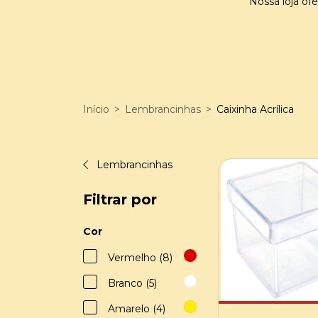
Nossa loja ofe
Início
>
Lembrancinhas
>
Caixinha Acrílica
Lembrancinhas
Filtrar por
Cor
Vermelho (8)
Branco (5)
Amarelo (4)