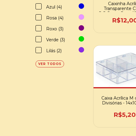
Caixinha Acríl
Azul (4)
Transparente Cr
5x5x5cm - Pct c/ 
Rosa (4)
R$12,0
Roxo (3)
Verde (3)
Lilás (2)
VER TODOS
Caixa Acrílica M
Divisórias - 14x
R$5,20