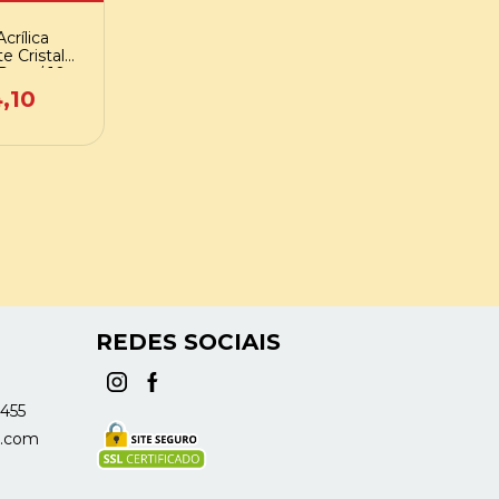
crílica
e Cristal
Pct c/ 10
.
,10
REDES SOCIAIS
1455
s.com