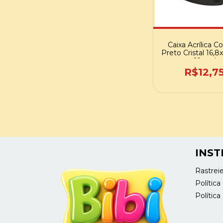
Caixa Acrílica C
Preto Cristal 16,8
01 und
R$12,7
INST
Rastrei
Polític
Política