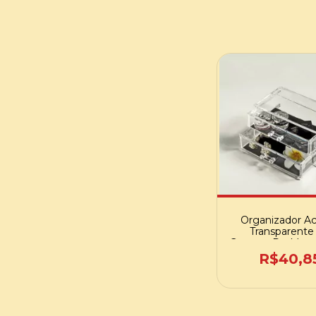
Organizador Acr
Transparente
Gavetas De Maq
E Bijuteria
R$40,8