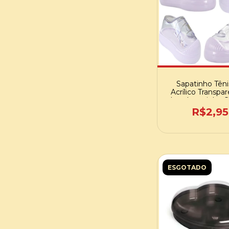
Sapatinho Têni
Acrílico Transpar
Lembrancinha C
Bebê - Ref. 004
R$2,95
Unid
ESGOTADO