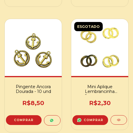
ESGOTADO
Pingente Ancora
Mini Aplique
Dourada - 10 und
Lembrancinha
Casamento par
Alianças Metalizado -
R$8,50
R$2,30
15 g
COMPRAR