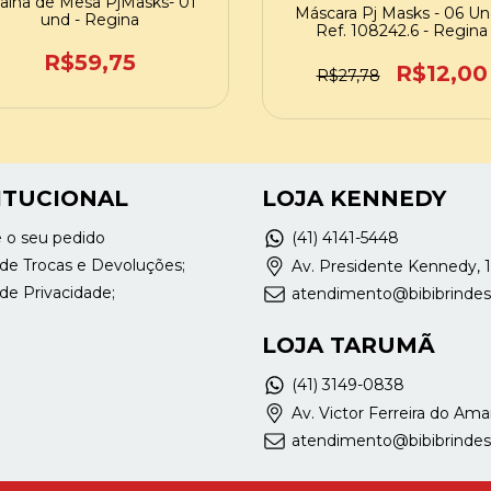
alha de Mesa PjMasks- 01
Máscara Pj Masks - 06 Un
und - Regina
Ref. 108242.6 - Regina
R$59,75
R$12,00
R$27,78
ITUCIONAL
LOJA KENNEDY
e o seu pedido
(41) 4141-5448
a de Trocas e Devoluções;
Av. Presidente Kennedy, 
 de Privacidade;
atendimento@bibibrinde
LOJA TARUMÃ
(41) 3149-0838
Av. Victor Ferreira do Ama
atendimento@bibibrinde