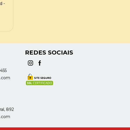
d -
REDES SOCIAIS
1455
s.com
ral, 892
s.com