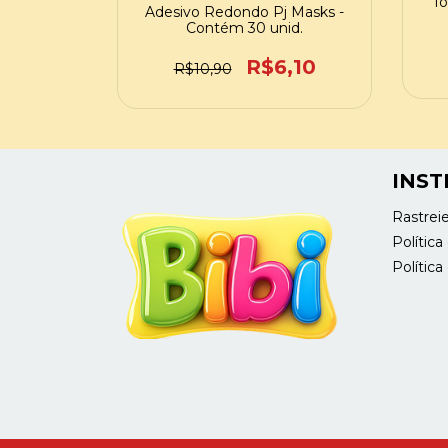
To
Adesivo Redondo Pj Masks -
Contém 30 unid.
R$6,10
R$10,90
INST
Rastrei
Polític
Política