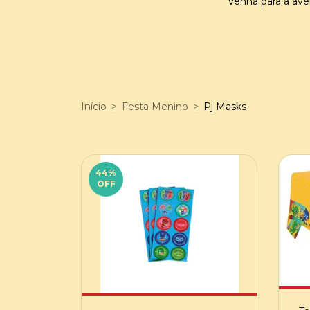
Venha para a ave
Início
>
Festa Menino
>
Pj Masks
44
%
OFF