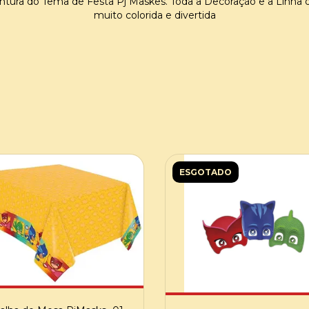
ntura do Tema de Festa Pj Maskes. Toda a Decoração e a Linha 
muito colorida e divertida
ESGOTADO